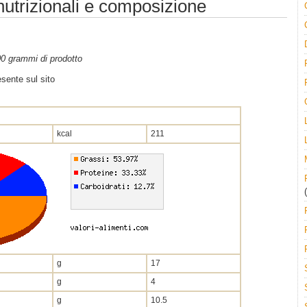
 nutrizionali e composizione
100 grammi di prodotto
sente sul sito
kcal
211
(
g
17
g
4
g
10.5