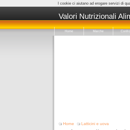
I cookie ci aiutano ad erogare servizi di qua
Valori Nutrizionali Ali
Home
Marche
Confro
Home
Latticini e uova