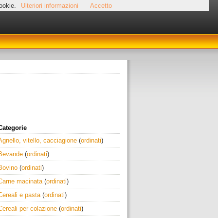
cookie.
Ulteriori informazioni
Accetto
Categorie
Agnello, vitello, cacciagione
(
ordinati
)
Bevande
(
ordinati
)
Bovino
(
ordinati
)
Carne macinata
(
ordinati
)
Cereali e pasta
(
ordinati
)
Cereali per colazione
(
ordinati
)