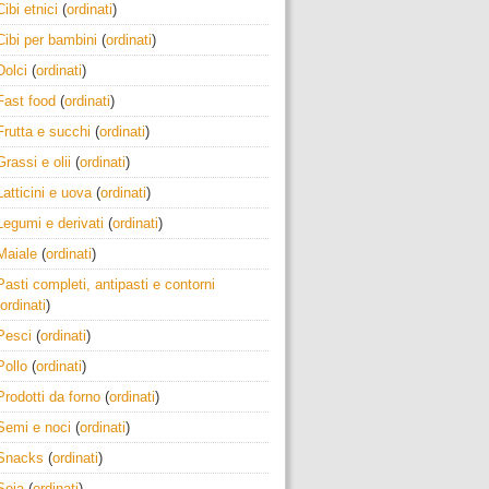
Cibi etnici
(
ordinati
)
Cibi per bambini
(
ordinati
)
Dolci
(
ordinati
)
Fast food
(
ordinati
)
Frutta e succhi
(
ordinati
)
Grassi e olii
(
ordinati
)
Latticini e uova
(
ordinati
)
Legumi e derivati
(
ordinati
)
Maiale
(
ordinati
)
Pasti completi, antipasti e contorni
ordinati
)
Pesci
(
ordinati
)
Pollo
(
ordinati
)
Prodotti da forno
(
ordinati
)
Semi e noci
(
ordinati
)
Snacks
(
ordinati
)
Soia
(
ordinati
)