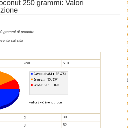
oconut 250 grammi: Valori
izione
100 grammi di prodotto
sente sul sito
kcal
510
(
g
30
g
52