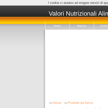
I cookie ci aiutano ad erogare servizi di qua
Valori Nutrizionali Ali
Home
Marche
Confro
Home
Prodotti da forno