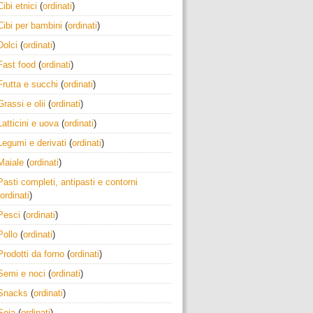
Cibi etnici
(
ordinati
)
Cibi per bambini
(
ordinati
)
Dolci
(
ordinati
)
Fast food
(
ordinati
)
Frutta e succhi
(
ordinati
)
Grassi e olii
(
ordinati
)
Latticini e uova
(
ordinati
)
Legumi e derivati
(
ordinati
)
Maiale
(
ordinati
)
Pasti completi, antipasti e contorni
ordinati
)
Pesci
(
ordinati
)
Pollo
(
ordinati
)
Prodotti da forno
(
ordinati
)
Semi e noci
(
ordinati
)
Snacks
(
ordinati
)
Soia
(
ordinati
)