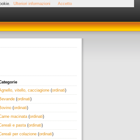
cookie.
Ulteriori informazioni
Accetto
Categorie
Agnello, vitello, cacciagione
(
ordinati
)
Bevande
(
ordinati
)
Bovino
(
ordinati
)
Carne macinata
(
ordinati
)
Cereali e pasta
(
ordinati
)
Cereali per colazione
(
ordinati
)