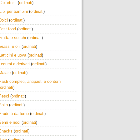
Cibi etnici
(
ordinati
)
Cibi per bambini
(
ordinati
)
Dolci
(
ordinati
)
Fast food
(
ordinati
)
Frutta e succhi
(
ordinati
)
Grassi e olii
(
ordinati
)
Latticini e uova
(
ordinati
)
Legumi e derivati
(
ordinati
)
Maiale
(
ordinati
)
Pasti completi, antipasti e contorni
ordinati
)
Pesci
(
ordinati
)
Pollo
(
ordinati
)
Prodotti da forno
(
ordinati
)
Semi e noci
(
ordinati
)
Snacks
(
ordinati
)
Soia
(
ordinati
)