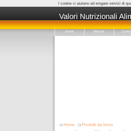
I cookie ci aiutano ad erogare servizi di qua
Valori Nutrizionali Ali
Home
Marche
Confro
Home
Prodotti da forno