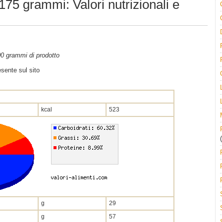
175 grammi: Valori nutrizionali e
100 grammi di prodotto
sente sul sito
kcal
523
(
g
29
g
57