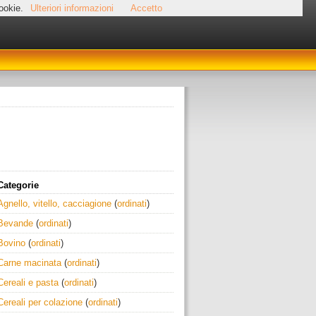
cookie.
Ulteriori informazioni
Accetto
Categorie
Agnello, vitello, cacciagione
(
ordinati
)
Bevande
(
ordinati
)
Bovino
(
ordinati
)
Carne macinata
(
ordinati
)
Cereali e pasta
(
ordinati
)
Cereali per colazione
(
ordinati
)