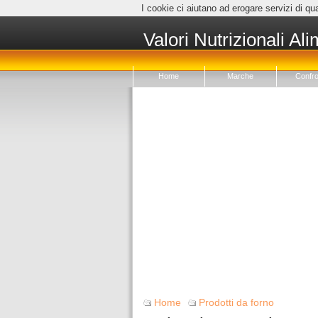
I cookie ci aiutano ad erogare servizi di qua
Valori Nutrizionali Ali
Home
Marche
Confro
Home
Prodotti da forno