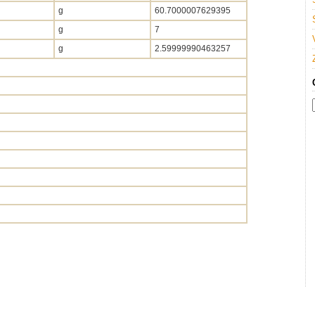
g
60.7000007629395
g
7
g
2.59999990463257