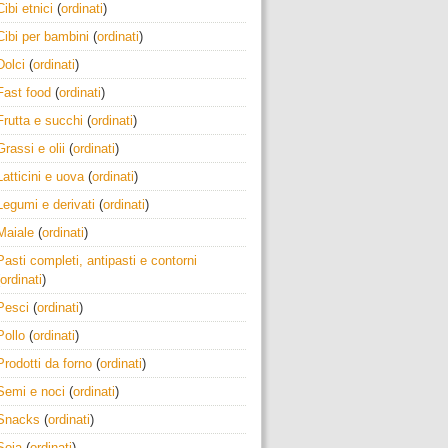
Cibi etnici
(
ordinati
)
Cibi per bambini
(
ordinati
)
Dolci
(
ordinati
)
Fast food
(
ordinati
)
Frutta e succhi
(
ordinati
)
Grassi e olii
(
ordinati
)
Latticini e uova
(
ordinati
)
Legumi e derivati
(
ordinati
)
Maiale
(
ordinati
)
Pasti completi, antipasti e contorni
ordinati
)
Pesci
(
ordinati
)
Pollo
(
ordinati
)
Prodotti da forno
(
ordinati
)
Semi e noci
(
ordinati
)
Snacks
(
ordinati
)
Soia
(
ordinati
)