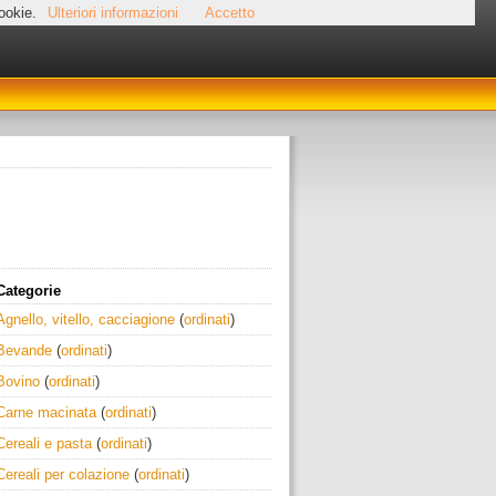
cookie.
Ulteriori informazioni
Accetto
Categorie
Agnello, vitello, cacciagione
(
ordinati
)
Bevande
(
ordinati
)
Bovino
(
ordinati
)
Carne macinata
(
ordinati
)
Cereali e pasta
(
ordinati
)
Cereali per colazione
(
ordinati
)