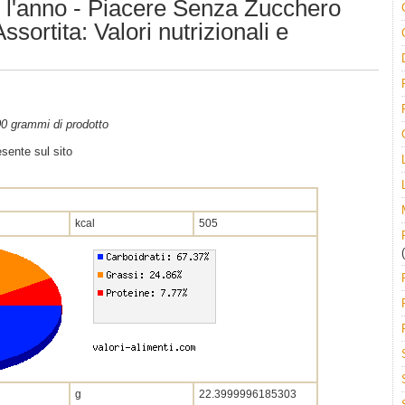
o l'anno - Piacere Senza Zucchero
sortita: Valori nutrizionali e
100 grammi di prodotto
sente sul sito
kcal
505
(
g
22.3999996185303