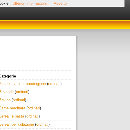
cookie.
Ulteriori informazioni
Accetto
Categorie
Agnello, vitello, cacciagione
(
ordinati
)
Bevande
(
ordinati
)
Bovino
(
ordinati
)
Carne macinata
(
ordinati
)
Cereali e pasta
(
ordinati
)
Cereali per colazione
(
ordinati
)