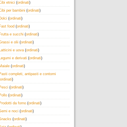
Cibi etnici
(
ordinati
)
Cibi per bambini
(
ordinati
)
Dolci
(
ordinati
)
Fast food
(
ordinati
)
Frutta e succhi
(
ordinati
)
Grassi e olii
(
ordinati
)
Latticini e uova
(
ordinati
)
Legumi e derivati
(
ordinati
)
Maiale
(
ordinati
)
Pasti completi, antipasti e contorni
ordinati
)
Pesci
(
ordinati
)
Pollo
(
ordinati
)
Prodotti da forno
(
ordinati
)
Semi e noci
(
ordinati
)
Snacks
(
ordinati
)
Soia
(
ordinati
)