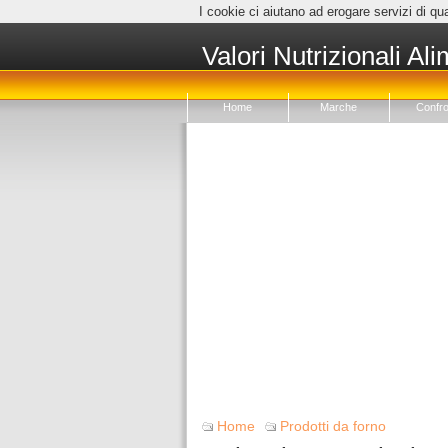
I cookie ci aiutano ad erogare servizi di qua
Valori Nutrizionali Ali
Home
Marche
Confro
Home
Prodotti da forno