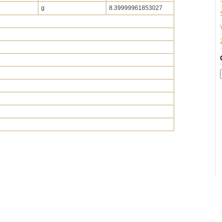
g
8.39999961853027