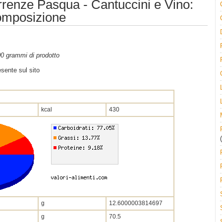
rrenze Pasqua - Cantuccini e Vino:
composizione
100 grammi di prodotto
sente sul sito
kcal
430
(
g
12.6000003814697
g
70.5