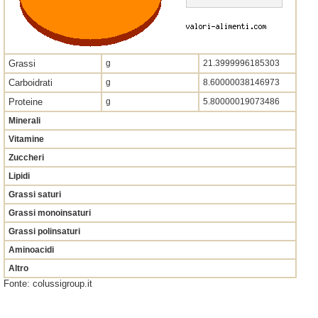
Grassi
g
21.3999996185303
Carboidrati
g
8.60000038146973
Proteine
g
5.80000019073486
Minerali
Vitamine
Zuccheri
Lipidi
Grassi saturi
Grassi monoinsaturi
Grassi polinsaturi
Aminoacidi
Altro
Fonte: colussigroup.it