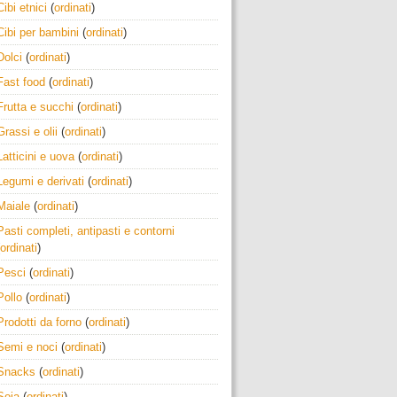
Cibi etnici
(
ordinati
)
Cibi per bambini
(
ordinati
)
Dolci
(
ordinati
)
Fast food
(
ordinati
)
Frutta e succhi
(
ordinati
)
Grassi e olii
(
ordinati
)
Latticini e uova
(
ordinati
)
Legumi e derivati
(
ordinati
)
Maiale
(
ordinati
)
Pasti completi, antipasti e contorni
ordinati
)
Pesci
(
ordinati
)
Pollo
(
ordinati
)
Prodotti da forno
(
ordinati
)
Semi e noci
(
ordinati
)
Snacks
(
ordinati
)
Soia
(
ordinati
)