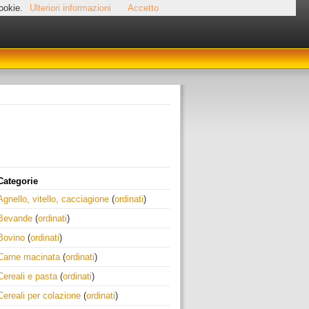
cookie.
Ulteriori informazioni
Accetto
Categorie
Agnello, vitello, cacciagione
(
ordinati
)
Bevande
(
ordinati
)
Bovino
(
ordinati
)
Carne macinata
(
ordinati
)
Cereali e pasta
(
ordinati
)
Cereali per colazione
(
ordinati
)