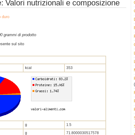
: Valori nutrizionali e composizione
 duro
100 grammi di prodotto
sente sul sito
kcal
353
(
g
1.5
g
71.8000030517578