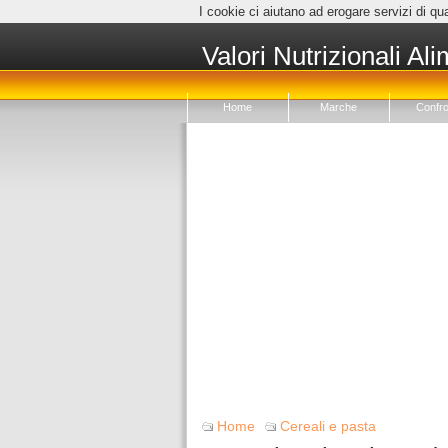
I cookie ci aiutano ad erogare servizi di qua
Valori Nutrizionali Ali
Home
Marche
Confro
Home
Cereali e pasta