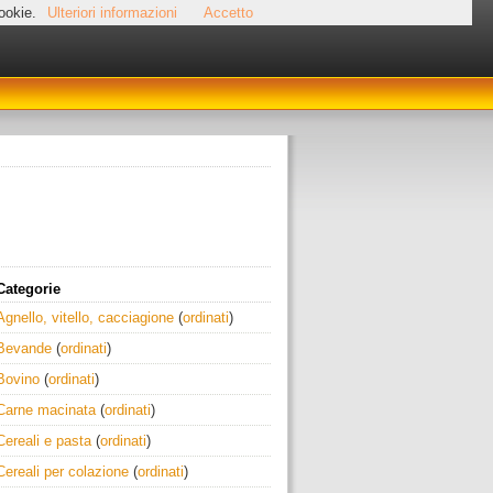
cookie.
Ulteriori informazioni
Accetto
Categorie
Agnello, vitello, cacciagione
(
ordinati
)
Bevande
(
ordinati
)
Bovino
(
ordinati
)
Carne macinata
(
ordinati
)
Cereali e pasta
(
ordinati
)
Cereali per colazione
(
ordinati
)