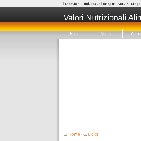
I cookie ci aiutano ad erogare servizi di qua
Valori Nutrizionali Ali
Home
Marche
Confro
Home
Dolci