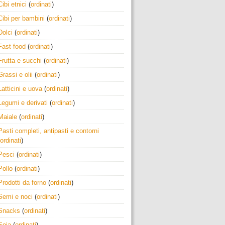
Cibi etnici
(
ordinati
)
Cibi per bambini
(
ordinati
)
Dolci
(
ordinati
)
Fast food
(
ordinati
)
Frutta e succhi
(
ordinati
)
Grassi e olii
(
ordinati
)
Latticini e uova
(
ordinati
)
Legumi e derivati
(
ordinati
)
Maiale
(
ordinati
)
Pasti completi, antipasti e contorni
ordinati
)
Pesci
(
ordinati
)
Pollo
(
ordinati
)
Prodotti da forno
(
ordinati
)
Semi e noci
(
ordinati
)
Snacks
(
ordinati
)
Soia
(
ordinati
)