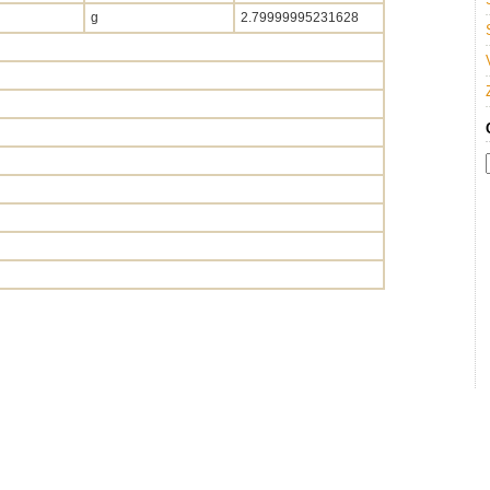
g
2.79999995231628