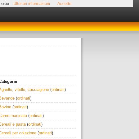
cookie.
Ulteriori informazioni
Accetto
Categorie
Agnello, vitello, cacciagione
(
ordinati
)
Bevande
(
ordinati
)
Bovino
(
ordinati
)
Carne macinata
(
ordinati
)
Cereali e pasta
(
ordinati
)
Cereali per colazione
(
ordinati
)