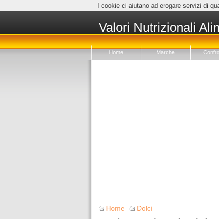
I cookie ci aiutano ad erogare servizi di qua
Valori Nutrizionali Ali
Home
Marche
Confro
Home
Dolci