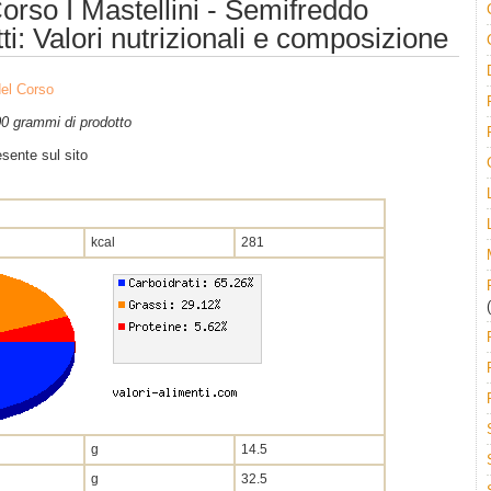
Corso I Mastellini - Semifreddo
: Valori nutrizionali e composizione
del Corso
100 grammi di prodotto
sente sul sito
kcal
281
(
g
14.5
g
32.5