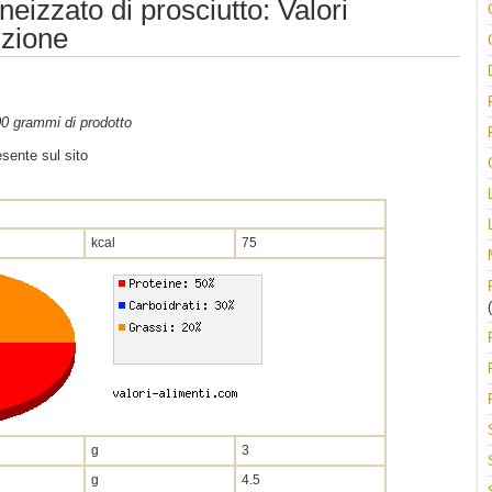
izzato di prosciutto: Valori
izione
100 grammi di prodotto
sente sul sito
kcal
75
(
g
3
g
4.5