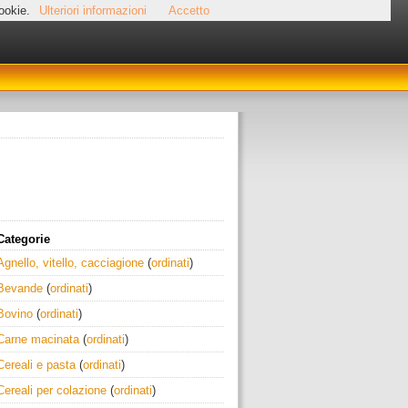
cookie.
Ulteriori informazioni
Accetto
Categorie
Agnello, vitello, cacciagione
(
ordinati
)
Bevande
(
ordinati
)
Bovino
(
ordinati
)
Carne macinata
(
ordinati
)
Cereali e pasta
(
ordinati
)
Cereali per colazione
(
ordinati
)