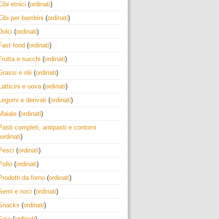
Cibi etnici
(
ordinati
)
Cibi per bambini
(
ordinati
)
Dolci
(
ordinati
)
Fast food
(
ordinati
)
Frutta e succhi
(
ordinati
)
Grassi e olii
(
ordinati
)
Latticini e uova
(
ordinati
)
Legumi e derivati
(
ordinati
)
Maiale
(
ordinati
)
Pasti completi, antipasti e contorni
ordinati
)
Pesci
(
ordinati
)
Pollo
(
ordinati
)
Prodotti da forno
(
ordinati
)
Semi e noci
(
ordinati
)
Snacks
(
ordinati
)
Soia
(
ordinati
)