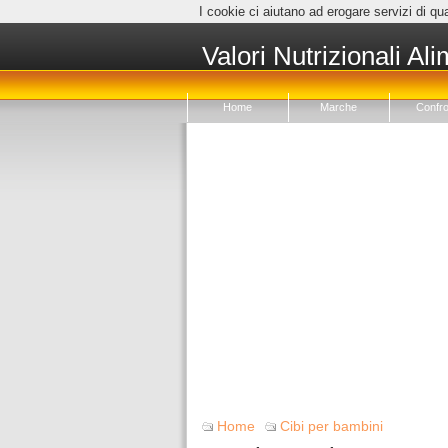
I cookie ci aiutano ad erogare servizi di qua
Valori Nutrizionali Ali
Home
Marche
Confro
Home
Cibi per bambini