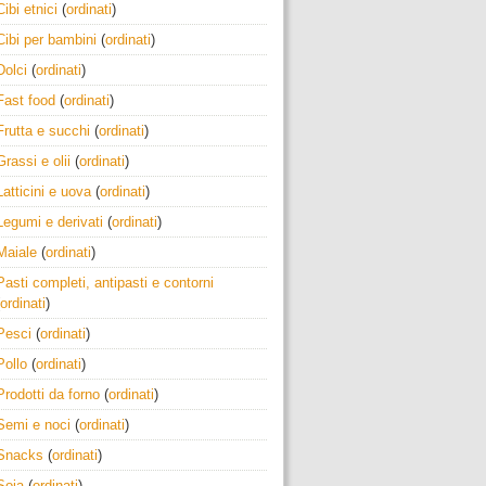
Cibi etnici
(
ordinati
)
Cibi per bambini
(
ordinati
)
Dolci
(
ordinati
)
Fast food
(
ordinati
)
Frutta e succhi
(
ordinati
)
Grassi e olii
(
ordinati
)
Latticini e uova
(
ordinati
)
Legumi e derivati
(
ordinati
)
Maiale
(
ordinati
)
Pasti completi, antipasti e contorni
ordinati
)
Pesci
(
ordinati
)
Pollo
(
ordinati
)
Prodotti da forno
(
ordinati
)
Semi e noci
(
ordinati
)
Snacks
(
ordinati
)
Soia
(
ordinati
)