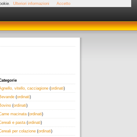
cookie.
Ulteriori informazioni
Accetto
Categorie
Agnello, vitello, cacciagione
(
ordinati
)
Bevande
(
ordinati
)
Bovino
(
ordinati
)
Carne macinata
(
ordinati
)
Cereali e pasta
(
ordinati
)
Cereali per colazione
(
ordinati
)