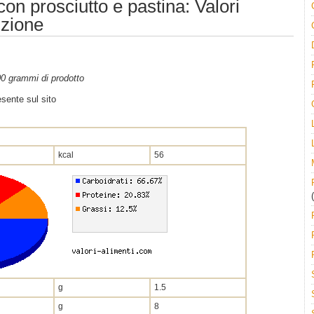
on prosciutto e pastina: Valori
izione
100 grammi di prodotto
sente sul sito
kcal
56
(
g
1.5
g
8