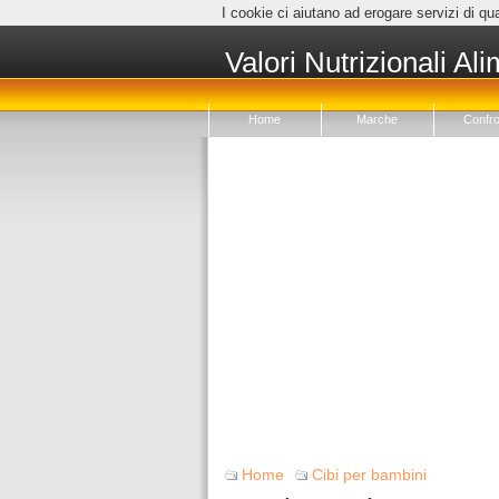
I cookie ci aiutano ad erogare servizi di qua
Valori Nutrizionali Ali
Home
Marche
Confro
Home
Cibi per bambini