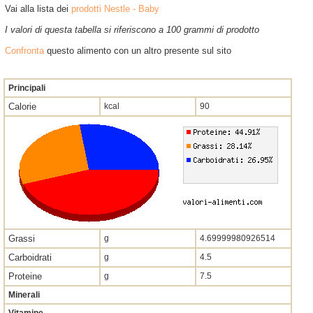
Vai alla lista dei
prodotti Nestle - Baby
I valori di questa tabella si riferiscono a 100 grammi di prodotto
Confronta
questo alimento con un altro presente sul sito
Principali
Calorie
kcal
90
Grassi
g
4.69999980926514
Carboidrati
g
4.5
Proteine
g
7.5
Minerali