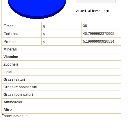
Grassi
g
38
Carboidrati
g
48.7999992370605
Proteine
g
5.19999980926514
Minerali
Vitamine
Zuccheri
Lipidi
Grassi saturi
Grassi monoinsaturi
Grassi polinsaturi
Aminoacidi
Altro
Fonte: pavesi.it