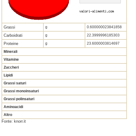
Grassi
g
0.600000023841858
Carboidrati
g
22.3999996185303
Proteine
g
23.6000003814697
Minerali
Vitamine
Zuccheri
Lipidi
Grassi saturi
Grassi monoinsaturi
Grassi polinsaturi
Aminoacidi
Altro
Fonte: knorr.it