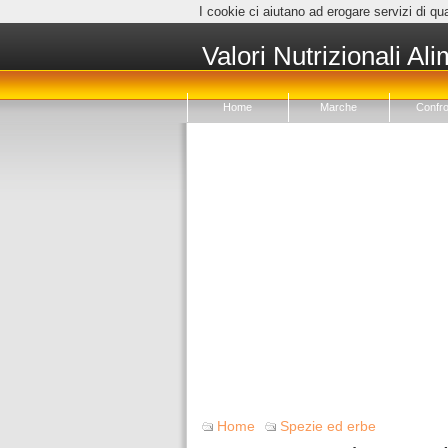
I cookie ci aiutano ad erogare servizi di qua
Valori Nutrizionali Ali
Home
Marche
Confro
Home
Spezie ed erbe