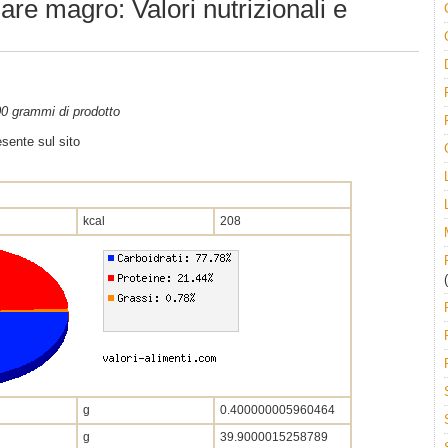
e magro: Valori nutrizionali e
100 grammi di prodotto
sente sul sito
kcal
208
(
g
0.400000005960464
g
39.9000015258789