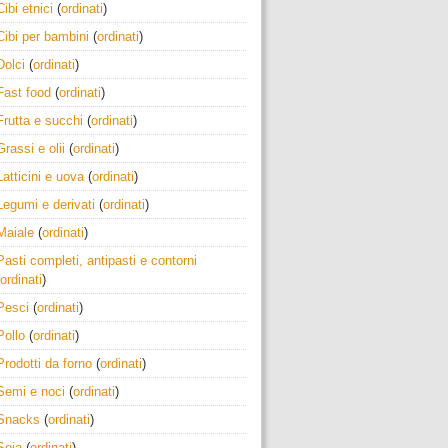
Cibi etnici
(
ordinati
)
Cibi per bambini
(
ordinati
)
Dolci
(
ordinati
)
Fast food
(
ordinati
)
Frutta e succhi
(
ordinati
)
Grassi e olii
(
ordinati
)
Latticini e uova
(
ordinati
)
Legumi e derivati
(
ordinati
)
Maiale
(
ordinati
)
Pasti completi, antipasti e contorni
ordinati
)
Pesci
(
ordinati
)
Pollo
(
ordinati
)
Prodotti da forno
(
ordinati
)
Semi e noci
(
ordinati
)
Snacks
(
ordinati
)
Soia
(
ordinati
)