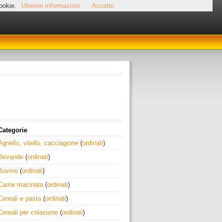
cookie.
Ulteriori informazioni
Accetto
Categorie
Agnello, vitello, cacciagione
(
ordinati
)
Bevande
(
ordinati
)
Bovino
(
ordinati
)
Carne macinata
(
ordinati
)
Cereali e pasta
(
ordinati
)
Cereali per colazione
(
ordinati
)