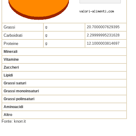
Grassi
g
20.7000007629395
Carboidrati
g
2.29999995231628
Proteine
g
12.1000003814697
Minerali
Vitamine
Zuccheri
Lipidi
Grassi saturi
Grassi monoinsaturi
Grassi polinsaturi
Aminoacidi
Altro
Fonte: knorr.it