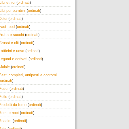
Cibi etnici
(
ordinati
)
Cibi per bambini
(
ordinati
)
Dolci
(
ordinati
)
Fast food
(
ordinati
)
Frutta e succhi
(
ordinati
)
Grassi e olii
(
ordinati
)
Latticini e uova
(
ordinati
)
Legumi e derivati
(
ordinati
)
Maiale
(
ordinati
)
Pasti completi, antipasti e contorni
ordinati
)
Pesci
(
ordinati
)
Pollo
(
ordinati
)
Prodotti da forno
(
ordinati
)
Semi e noci
(
ordinati
)
Snacks
(
ordinati
)
Soia
(
ordinati
)