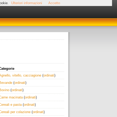
cookie.
Ulteriori informazioni
Accetto
Categorie
Agnello, vitello, cacciagione
(
ordinati
)
Bevande
(
ordinati
)
Bovino
(
ordinati
)
Carne macinata
(
ordinati
)
Cereali e pasta
(
ordinati
)
Cereali per colazione
(
ordinati
)