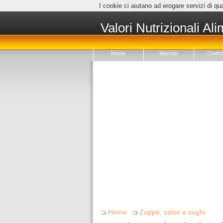
I cookie ci aiutano ad erogare servizi di qua
Valori Nutrizionali Ali
Home
Marche
Confro
Home
Zuppe, salse e sughi