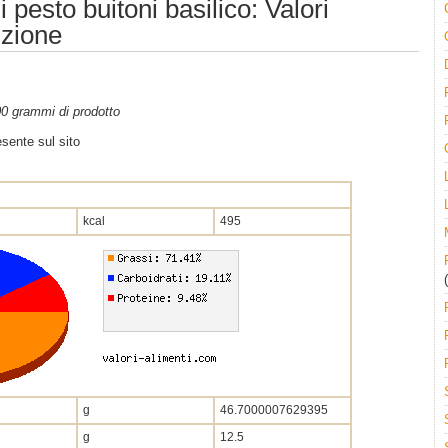
i pesto buitoni basilico: Valori
izione
100 grammi di prodotto
sente sul sito
kcal
495
(
g
46.7000007629395
g
12.5