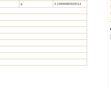
g
6.19999980926514