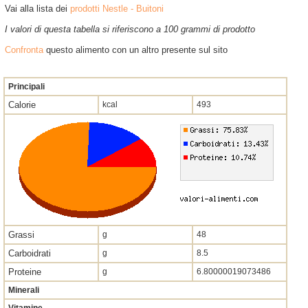
Vai alla lista dei
prodotti Nestle - Buitoni
I valori di questa tabella si riferiscono a 100 grammi di prodotto
Confronta
questo alimento con un altro presente sul sito
Principali
Calorie
kcal
493
Grassi
g
48
Carboidrati
g
8.5
Proteine
g
6.80000019073486
Minerali