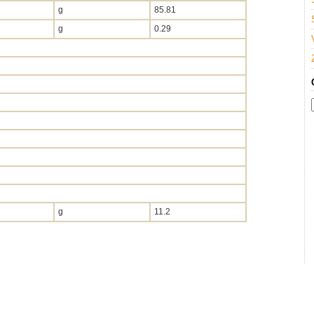
g
85.81
g
0.29
g
11.2