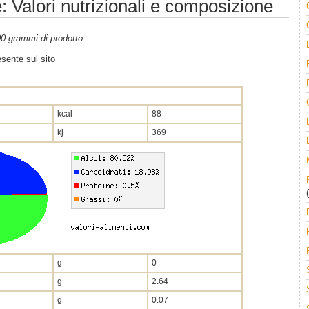
 Valori nutrizionali e composizione
100 grammi di prodotto
sente sul sito
kcal
88
kj
369
(
g
0
g
2.64
g
0.07