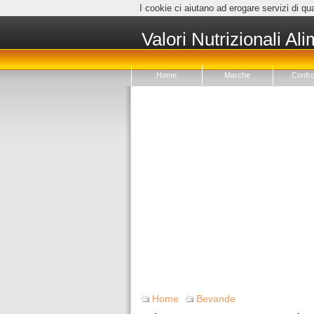
I cookie ci aiutano ad erogare servizi di qua
Valori Nutrizionali Ali
Home
Marche
Confro
Home
Bevande