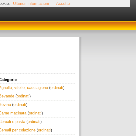
cookie.
Ulteriori informazioni
Accetto
Categorie
Agnello, vitello, cacciagione
(
ordinati
)
Bevande
(
ordinati
)
Bovino
(
ordinati
)
Carne macinata
(
ordinati
)
Cereali e pasta
(
ordinati
)
Cereali per colazione
(
ordinati
)