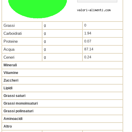
Grassi
g
0
Carboidrati
g
1.94
Proteine
g
0.07
Acqua
g
87.14
Ceneri
g
0.24
Minerali
Vitamine
Zuccheri
Lipidi
Grassi saturi
Grassi monoinsaturi
Grassi polinsaturi
Aminoacidi
Altro