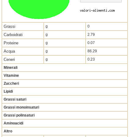
Grassi
g
0
Carboidrati
g
2.79
Proteine
g
0.07
Acqua
g
86.29
Ceneri
g
0.23
Minerali
Vitamine
Zuccheri
Lipidi
Grassi saturi
Grassi monoinsaturi
Grassi polinsaturi
Aminoacidi
Altro